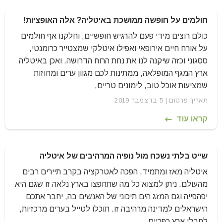
חולמים על חופשה ממושכת באיטליה? אלה האופציות!
כולם רוצים מידי פעם להרגיש חופשיים, וחלקנו אף חולמים
על אורח חיים אירופאי ואפילו איטלקי שמצטייר כרומנטי,
ססגוני וכזה שיקנה לנו את נחת הרוח הדרושה. ואכן באיטליה
ארץ המגף המופלאה, ממתינות לכם מגוון ערים ומחוזות
שמציעות אוכל טוב, לימונים טריים,
תאריך פרסום | 5 בדצמבר 2019
קראו עוד
שייט בלתי נשכח מול נופיה המרהיבים של איטליה
איטליה מאז ומתמיד, הפכה לאטרקציה בקרב תיירים רבים
מהעולם. ניתן למצוא כל מה שתחפצו בארץ נלאה זו שגם היא
יפהפייה וגם המזג הים תיכוני של האנשים בה, יחבר אתכם
הישראלים למדינה מרהיבה זו. תוכלו לטייל בערים מרכזיות,
לחבלי ארץ כפריים