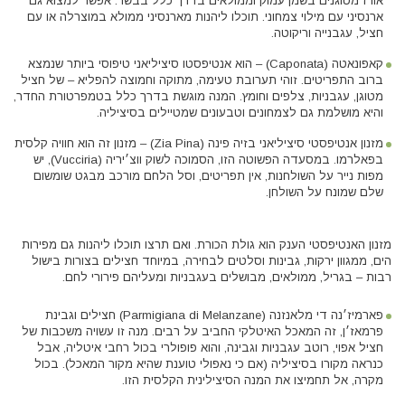
אורז מטוגנים בשמן עמוק וממולאים בדרך כלל בבשר. אפשר למצוא גם
ארנסיני עם מילוי צמחוני. תוכלו ליהנות מארנסיני ממולא במוצרלה או עם
חציל, עגבנייה וריקוטה.
קאפונאטה (Caponata) – הוא אנטיפסטו סיציליאני טיפוסי ביותר שנמצא
ברוב התפריטים. זוהי תערובת טעימה, מתוקה וחמוצה להפליא – של חציל
מטוגן, עגבניות, צלפים וחומץ. המנה מוגשת בדרך כלל בטמפרטורת החדר,
והיא מושלמת גם לצמחונים וטבעונים שמטיילים בסיציליה.
מזנון אנטיפסטי סיציליאני בזיה פינה (Zia Pina) – מזנון זה הוא חוויה קלסית
בפאלרמו. במסעדה הפשוטה הזו, הסמוכה לשוק ווצ׳יריה (Vucciria), יש
מפות נייר על השולחנות, אין תפריטים, וסל הלחם מורכב מבגט שומשום
שלם שמונח על השולחן.
מזנון האנטיפסטי הענק הוא גולת הכורת. ואם תרצו תוכלו ליהנות גם מפירות
הים, ממגוון ירקות, גבינות וסלטים לבחירה, במיוחד חצילים בצורות בישול
רבות – בגריל, ממולאים, מבושלים בעגבניות ומעליהם פירורי לחם.
פארמיז׳נה די מלאנזנה (Parmigiana di Melanzane) חצילים וגבינת
פרמאז׳ן, זה המאכל האיטלקי החביב על רבים. מנה זו עשויה משכבות של
חציל אפוי, רוטב עגבניות וגבינה, והוא פופולרי בכול רחבי איטליה, אבל
כנראה מקורו בסיציליה (אם כי נאפולי טוענת שהיא מקור המאכל). בכול
מקרה, אל תחמיצו את המנה הסיצילינית הקלסית הזו.