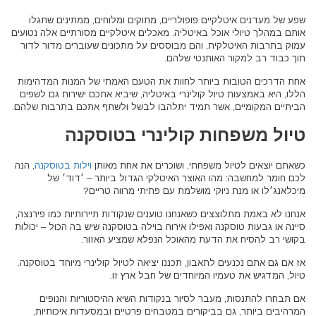
שפע של מעדנים איטלקיים פופולריים, מתוקים ומלוחים, ממתינים שתגלו
אותם במהלך טיולי אוכל באיטליה. מאכלים איטלקיים מסורתיים אלה נטועים
עמוק בתרבות האיטלקית, והם מבוססים על מתכונים שעוברים מדור לדור
תוך כבוד רב למקור האותנטי שלהם.
אחת הדרכים הטובות ביותר לחוות את הטעם האמתי של המנות המדהימות
הללו, היא באמצעות טיול קולינרי באיטליה, שיביא אתכם ישירות גם לשפים
הביתיים המקומיים, אשר תמיד יתלהבו לבשל ולשתף אתכם בתרבות שלהם.
טיול משפחות קולינרי
בטוסקנה
כשאתם יוצאים לטיול משפחתי, ושוכרים את אחת מאותן
וילות בטוסקנה
, הנה
לכם חומר למחשבה: מהו האוצר האיטלקי הגדול ביותר – ׳דוד׳ של
מיכלאנג׳לו או מנת ניוקי מושלמת עם פתיתי מרווה טריים?
אנחנו לא באמת מתלוצצים כשאנחנו טוענים שנקודות תיירותיות כמו פירנצה,
סיינה או גבעות טוסקנה ואפילו אירוח בוילה בטוסקנה שיש בה הכול – יכולות
בקושי רב להסיח את הדעת מהאוכל הנפלא שמציע האזור.
אז אם גם אתם נכנעים לתאבון, תכננו יציאה לטיול קולינרי מיוחד בטוסקנה.
טיול, המדגיש את טעמיו המיוחדים של חבל ארץ זו.
אם תבחרו להתנסות, מעבר לסיור בנקודות השיא ההיסטוריות והנופים
המרהיבים ביותר, גם בביקורים במטבחים פרטיים ובמסעדות איכותיות,