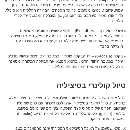
לפני שתתחברו לפיצה האישית, היא עם פריטים מתוקים מטוגנים בשמן
עמוק, שהם טעימים, מנחמים וכל כך מספקים. הבחירה הקלסית היא סופלי,
כדור אורז מטוגן מעורבב עם ראגו (ragù) ומוצרלה, ומבושל עד לכדי
שלמות.
פיורי די זוקה (Fiori di `zucca) – פרחי קישואים מטוגנים ממולאים
במוצרלה ואנשובי. לא זו בלבד שמדובר במנה יפהפייה, היא גם טעימה
להפליא. אם אתם מעדיפים מנה ללא דגים, יש גם גרסה מענגת עם
מוצרלה בלבד.
בקלה (Baccalà) – דג הבקלה פופולרי במטבח הים תיכוני ומהווה מרכיב
עיקרי במטבח היהודי הרומי. ברומא תמצאו את הבקלה המלוחה, מטוגנת
בבלילת ביצים ומוגשת חמה ועטופה בגליל נייר.
טיול קולינרי בסיציליה
לכול אזור באיטליה יש מטבח ייחודי משלו, והאוכל בסיציליה במיוחד, מלא
בהפתעות. טיול קולינרי בסיציליה יארגן לכם היכרות עם לחם שמעליו
שומשום, תפריט של קוסקוס לצד הפסטה, צימוקים שמופיעים בספגטי,
וג׳לאטו (gelato), כלומר גלידה, ממולאת בלחמניית בריוש (brioche),
המוגשת בארוחת בוקר.
אין פלא שטעמו של האוכל הסיציליאני המסורתי שונה מהמאכלים בצפון