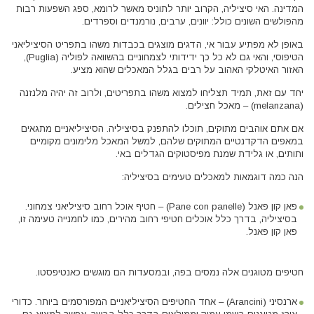
המדינה. האי סיציליה, הקרוב יותר לתוניס מאשר לרומא, ספג השפעות רבות
מהפולשים השונים כולל: יוונים, ערבים, נורמנדים וספרדים.
באופן לא מפתיע עבור אי, הדגים מוצגים בכבדות משהו בתפריט הסיציליאני
הטיפוסי, והאי גם לא כל כך ידידותי לצמחוניים בהשוואה לפוליה (Puglia),
האזור האיטלקי האהוב על רבים בגלל המאכלים שהוא מציע.
יחד עם זאת, תמיד תצליחו למצוא משהו בתפריטים, ולרוב זה יהיה מלנזנה
(melanzana) – מאכל חצילים.
אם אתם אוהבים מתוקים, תוכלו להתפנק בסיציליה. הסיציליאניים מתגאים
במאפים הדקדנטיים המתוקים שלהם, למשל המאכל מלימונים מקומיים
ותותים, או גלידת שמנת מפיסטוקים הגדלים באי.
הנה כמה דוגמאות למאכלים טעימים בסיציליה:
פאן קון פאנל (Pane con panelle) – חטיף אוכל רחוב סיציליאני צמחוני.
בסיציליה, בדרך כלל אוכלים חטיפי רחוב מהירים, כמו לחמנייה טעימה זו,
פאן קון פאנל.
חטיפים מטוגנים אלה נמסים בפה, ובמסעדות הם מוגשים כאנטיפסטו.
ארנסיני (Arancini) – אחד החטיפים הסיציליאניים המפורסמים ביותר. כדורי