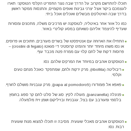
תוכלו להתרשם מקרוב על הדרך שבה נוצר התפריט הקלסי הטוסקני. תארו
לעצמכם ביקור אצל יצרני גבינות ואופים מקומיים, והתנסות ממקור ראשון
בדרך שבה האיטלקים מבשלים ואוכלים אוכל ביתי.
כמו כל אזור אחר באיטליה, לטוסקנה יש מרכיבים משלה, מתכונים ומסורות
שעדיף להיצמד אליהם כשאתם במסע קולינרי באזור.
התחילו את הארוחה עם אנטיפסטו של בשרים מעורבים, חתוכים או פרוסים.
או נסו משהו מיוחד יותר והזמינו קרוסטיני די פגאטו (crostini di fegato) –
פרוסות דקות של לחם קלוי עם ממרח פטה מכבד עוף.
הטוסקנים אוהבים במיוחד את המרקים שלהם. נסו:
ריבוליטה (ribollita), מרק ירקות ולחם, שמתפקד כאוכל מנחם טעים
וקלסי.
פאפא אל פומודורו (פpapa al pomodoro), מרק עגבניות מושלם לחורף.
פנזנלה (panzanella), מעולה לקיץ. סוג של סלט לחם קר ספוג בחומץ
בלסמי ומעורבב עם בצל, עגבניות ובזיליקום ושמן זית מלמעלה.
הטוסקנים אוהבים מאכלי שעועית. מסיבה זו תוכלו למצוא מנות שעועית
רבות. נסו: