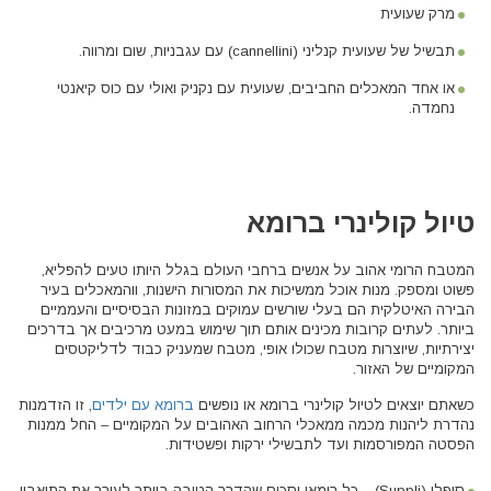
מרק שעועית
תבשיל של שעועית קנליני (cannellini) עם עגבניות, שום ומרווה.
או אחד המאכלים החביבים, שעועית עם נקניק ואולי עם כוס קיאנטי
נחמדה.
טיול קולינרי ברומא
המטבח הרומי אהוב על אנשים ברחבי העולם בגלל היותו טעים להפליא,
פשוט ומספק. מנות אוכל ממשיכות את המסורות הישנות, ווהמאכלים בעיר
הבירה האיטלקית הם בעלי שורשים עמוקים במזונות הבסיסיים והעממיים
ביותר. לעתים קרובות מכינים אותם תוך שימוש במעט מרכיבים אך בדרכים
יצירתיות, שיוצרות מטבח שכולו אופי, מטבח שמעניק כבוד לדליקטסים
המקומיים של האזור.
כשאתם יוצאים לטיול קולינרי ברומא או נופשים
ברומא עם ילדים
, זו הזדמנות
נהדרת ליהנות מכמה ממאכלי הרחוב האהובים על המקומיים – החל ממנות
הפסטה המפורסמות ועד לתבשילי ירקות ופשטידות.
סופלי (Suppli) – כל רומאי יסכים שהדרך הטובה ביותר לעורר את התיאבון