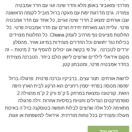
מודרני ומאובזר באופן מלא וחדר שינה זוגי עם חדר אמבטיה
צמודה. גרם מדרגות יפות עם מעקה ברזל מוביל לקומה הראשונה
שבו אורחים ימצאו 2 חדרי שינה זוגיים, כל אחד עם חדר אמבטיה
פרטי. עליית הגג מארחת יחידת הורים עם חדר אמבטיה פרטי. כל
החלונות מציעים נוף מרהיב לעמק Chiana. כל החלונות מצוידים
בכילות נגד יתושים וכל החדרים מצוידות במיזוג אוויר. מהסלון
יורדים לטברנה . על פי בקשה אנו יכולים להוסיף עד 2 מיטות – זה
מקום אידאלי לילדים שרוצים לישון כולם ביחד. הטברנה מצוידת
בחדר אמבטיה פרטי, ומטבחון קטן.
לרשות אורחים: תנור עצים, ברביקיו וברכה פרטית. פרגולה ברזל
יפהפה מכוסה בפרחי יסמין ריחניים הוא הרקע לבית הארץ היפה
הזאת. קורטונה נמצאת במרחק 5 ק”מ ורק 2 ק”מ מהווילה 2
סופרמרקטים הגדולים וחנויות בסיסיות אחרות. וילה פרגולה
מתאימה לכל אלה שרוצים לבלות חופשה בטוסקנה בויל ה באיכות
מעולה ומצוידים בכל נוחות מודרנית. אידאלי למשפחות או זוגות.
קראו עוד