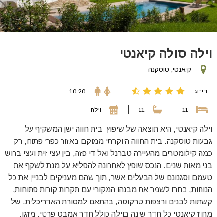
וילה סולה קיאנטי
קיאנטי, טוסקנה
דירוג
10-20
11
11
וילה
וילה קיאנטי, היא תוצאה של שיפוץ בית חווה ישן המשקיף על
גבעות טוסקנה. בית החווה היוקרתי ממוקם באזור כפרי פתוח, רק
כמה קילומטרים מהעיירה טברנל ואל די פזה, בין עצי זית ועצי ברוש
​​בני מאות שנים. הנכס שופץ לאחרונה להפליא על מנת לשקף את
טעמם וסגנונם של הבעלים אשר, תוך שהם מעניקים לבניין את כל
הנוחות, בחרו לשמר את מבנהו המקורי עם תקרות קורות פתוחות,
קשתות לבנים ורצפות טרקוטה, בהתאם למסורת האדריכלית. של
מחוז קיאנטי כל חדר שינה בוילה כולל חדר אמבט פרטי, מזגן,