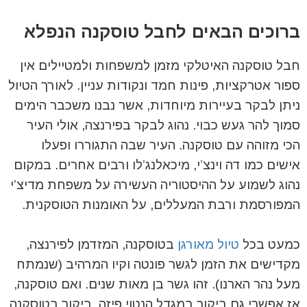
ברוכים הבאים לחבל טוסקנה הנפלא
חבל טוסקנה האיטלקי מזמן למשפחות ולמטיילים אין
ספור אטרקציות, פינות חמד ונקודות עניין. לאורך הטיול
ניתן לבקר בעיירות מיוחדות, אשר נבנו משכבר הימים
סמוך להר געש כבוי. נהוג לבקר בפירנצה, אולי העיר
הכי מזוהה עם טוסקנה. העיר שבה התגוררו ופעלו
אישים כמו דה וינצ’י, מיכאלנג’לו ורבים אחרים. במקום
נהוג לשמוע על ההיסטוריה העשירה על משפחת מדיצ’י
המפורסמת ורבת המעללים, על האומנות הטוסקנית.
כמעט בכל
טיול מאורגן
בטוסקנה, המזדמן לפירנצה,
מקדישים את הזמן לגשר פונטה וקיו המרהיב (שנמתח
מעל נהר הארנו). זהו גשר בן מאות שנים. ואם טוסקנה,
אז אפשרי גם ביקור במגדל הנטוי פיזה. ביקור בטוסקנה