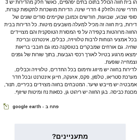
הו בית חווה הכולל בתוכו בתים יפהפיים, כאשר חלק מהדירות יש 3
חדרי שינה ולחלק 4 חדרי שינה. הדירות מושכרות לתקופות קצרות,
סופי שבוע, שבועות, חודשים וכמובן שקיימים סודים שונים של
דירות, בית חווה זה מכיל למעלה משבעים מיטות. כל הדירות בבית
החווה מרוהטות בקפידה על פי המסורת הטוסקנית והם מצויידים
בכל אמצעי הנוחות לרבות טלוויזיה, כבלים, אינטרנט ובריכת
שחיה. גם אורחים שמבקרים בטוסקנה כמו גם חובבי בריאות
ימצאו מרגוע בטיול לאורך רכסי הגבעות, בתוך שורות של גפנים
וצמחייה שופעת.
לדירות בחווה יש מיזוג וחימום בכל החדרים, טלוויזיה וכבלים,
מערכת סטריאו, טלפון, פקס, אזעקה, חייגן אינטרנט ובכל חדר
אמבטיה יש מייבש שיער. המטבחים בחווה מצוידים בכיריים, תנור,
מכונת כביסה. בגן החווה יש ריהוט גן, כסאות נח ומיטות שיזוף.
פתח ב - google earth
מתעניינים?