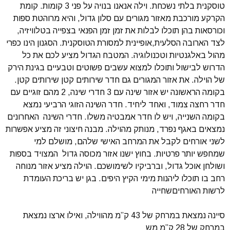
טוסקנית בלתי נשכחת. וילה אנאנו בנויה על פני 3 קומות. קומת
הקרקע מורכבת מאזור מגורים עם סלון גדול, והיא מרוהטת ספות
וכורסאות בהן תוכלו לבלות את זמן זמן הפנאי בצפייה בטלוויזיה,
לצד הארובה הסלעית,אופיינית למסורת הטוסקנית. הסגנון הינו כפרי
מהול באלגנטיות וטכנולוגיה. המטבח הגדול מציע לכם את כל
הדרוש לבישול ותוכלו למצוא עשבים פשוטים וטבעיים בגינת הירק
של הוילה. את אזור המגורים גם חדר שירותים קטן שירותים קטן.
בקומה הראשונה יש אזור שינה עם 3 חדרי שינה, 2 מהם זוגיים עם
חדר רחצה צמוד, ואחד ליחיד. חדר השינה הזוגי הרביעי נמצא
בקומה השנייה, ויש לו חדר אמבטיה משלו. חדרי השינה האחרונים
נמצאים באגף נפרד, מנותק מהוילה. מבנה חיצוני זה מציע אפשרות
לשני אורחים לקבל את המרחב האישי שלהם, מושלם למי
שמחפש יותר פרטיות. בחוץ ישנו אזור מכוסה גדול המצויד בספות
ושולחן אוכל גדול, וברביקיו לשימושכם. הוילה מציע אזור מנוחה
רחב בו תוכלו ליהנות מימי הקיץ היפים. בגן יש בריכת העומדת
לרשות האורחיםשחייה
סיינה נמצאת במרחק של 43 ק”מ מהווילה, ואילו ארצו נמצאת
במרחק של 28 ק”מ מש