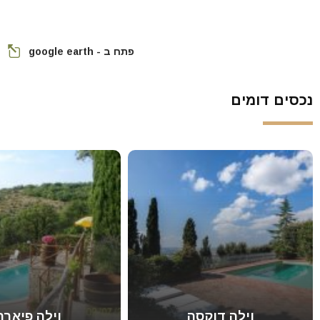
פתח ב - google earth
נכסים דומים
וילה דוקסה
וילה פיארה