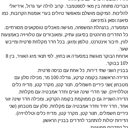
הבריכה פתוחה בין מאי לספטמבר. קרוב לוילה יער גדול, אידיאלי
להליכות. המיקום מושלם ומאפשר טיולים בערי אומנות הקרובות, כמו
סיאנה וסאן ג’מיניאנו.
המסעדה, בהנהלת המשפחה, מגישה מאכלים טוסקאנים מסורתיים.
כל החדרים מרוהטים בסיגנון עתיק, ומאובזרים עם טלוויזיה באמצעות
לווין, חיבור אינטרנט, טלפון ומזגן. בכל חדר מקלחת פרטית ומייבש
שער.
ארוחת הבוקר מוגשת במסעדה או בחוץ, לפי תנאי מזג האוויר, בין 8
ל10 בבוקר.
בבניין השני שתי דירות, כל אחת עם כניסה פרטית.
הדירה הראשונה בקומה קרקע, גודלה 100 מר, מכילה סלון עם
מטבחון )שני כיריים חשמלים, תנור קטן, מקרר קטן, מדיח כלים
וטללויזיה). שני חדרי שינה זוגיים וחדר אמבטיה עם מקלחת.
הדירה השנייה גם כן ממוקמת בקומה הקרקע, ומכילה חדר שינה זוגי
אחד, חדר יחיד וחדר אמבטיה עם מקלחת, סלון עם מטבחון (שני
כיריים חשמלים, תנור קטן, מקרר קטן, מדיח כלים וטללויזיה).
הדירות יכולות להתחבר לחדרים בבניין הראשון.
כל החדרים ממוזגים.