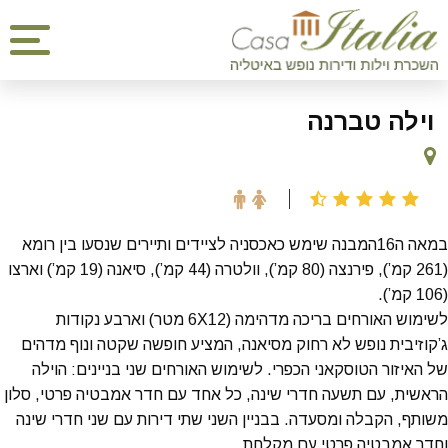
וילה טברנה
במאה ה16המבנה שימש כאכסניה לציידים ותיירים שנסעו בין רומא
(261 קמ’), פירנצה (80 קמ’), וולטרה (44 קמ’), סיאנה (19 קמ’) וארצו
(106 קמ’).
לשימוש האורחים בריכה מדהימה (6X12 מטר) וארבע נקודות
ג’קוזיבית נופש לא רחוק מסיאנה, המציע חופשה שקטה ונוף מדהים
של האיזור הטוסקאני הכפרי. לשימוש האורחים שני בניינים: הוילה
הראשית, עם תשעה חדרי שינה, כל אחד עם חדר אמבטיה פרטי, סלון
משותף, הקבלה ומסעדה. בבניין השני שתי דירות עם שני חדרי שינה
וחדר אמבטיה פרטי עם מקלחת.