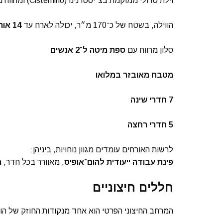
וילת טרולי ממוקמת בצ׳יסטרנינו (Cisternino) ומהווה מקום אירוח אידיאלי לחופשה רגועה, מוקפת טבע ופרטיות מלאה.
הווילה, בשטח של כ־170 מ״ר, יכולה לארח עד
14 אורחים
סלון מרווח עם
ספת מיטה ל־2 אנשים
מטבח מאובזר במלואו
7 חדרי שינה
5 חדרי רחצה
לרשות האורחים עומדים מגוון נוחויות, ביניהן:
פינת עבודה ייעודית להום־אופיס
, מאוורר בכל חדר,
מ
חללים חיצוניים
המרחב החיצוני הפרטי הוא אחד מנקודות החוזק של הווי