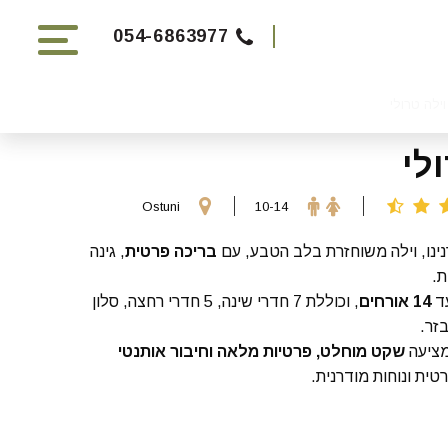
054-6863977
וילה טרולי
לי
Ostuni
10-14
נינו, וילה משוחזרת בלב הטבע, עם
בריכה פרטית
, גינה
ת.
עד
14 אורחים
, וכוללת 7 חדרי שינה, 5 חדרי רחצה, סלון
זר.
מציעה
שקט מוחלט, פרטיות מלאה וחיבור אותנטי
טית ונוחות מודרנית.