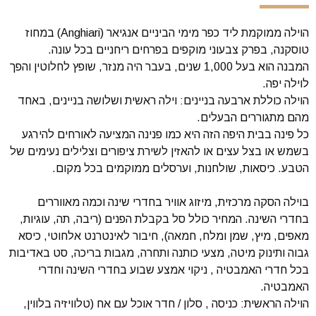
הוילה ממוקמת ליד כפר מימי הביניים אנגיאר (Anghiari) במחוז
טוסקנה, בפרק צבעוני מוקפים בפרחים ריחניים בכל עונה.
המבנה הוא בעל 1,000 שנים, בעבר היה מנזר, שופץ לחלוטין והפך
לוילה יפה.
הוילה כוללת ארבעה בניינים: וילה ראשית ושלושה בניינים, באחד
מהם מתגוררים הבעלים.
כל פינה בבית היפה הזה היא כמו פנינה המציעה לאורחים להירגע
בשמש או בצל עצים או להאזין לשירת ציפורים וצלילים נעימים של
הטבע. כיסאות, שולחנות, וערסלים ממוקמים בכל מקום.
בוילה הסקה מרכזית, מיזוג אוויר בחדרי שינה וכמה מאווררים
בחדרי השינה. המחיר כולל סל בקבלת הפנים (ריבה, תה, עוגיות,
מאפים, מיץ, שמן ומלח, חמאה), חיבור לאינטרנט אלחוטי, כיסא
גבוה ותינוק מיטה, מצעי כותנה ותחרה, מגבות בריכה, סט באדיבות
בכל חדרי האמבטיה , ניקוי אמצע שבוע בחדרי השינה וחדרי
האמבטיה.
הוילה הראשית: כניסה , סלון / חדר אוכל עם אח (טלוויזיה בלווין,