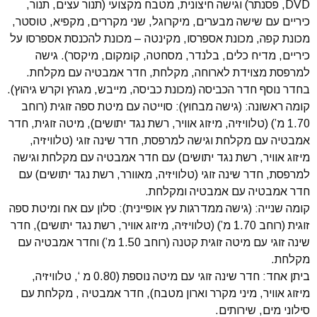
DVD, פסנתר) וגישה חיצונית, מטבח מקצועי (תנור עצים, תנור,
כיריים עם שישה מבערים, מיקרוגל, שני מקררים, מקפיא, טוסטר,
מכונת קפה, מכונת אספרסו, מקינטה – מכונת להכנסת אספרסו על
כיריים, מדיח כלים, בלנדר, מסחטה, קומקום, מיקסר). גישה
למרפסת מצוידת לארוחה, מקלחת, חדר אמבטיה עם מקלחת.
בחדר נוסף חדר הכביסה (מכונת כביסה, מייבש, מגהץ וקרש גיהוץ).
קומה ראשונה: (גישה מבחוץ): סוייטה עם מיטת ספה זוגית (רוחב
1.70 מ’) (טלוויזיה, מיזוג אוויר, רשת נגד יתושים), מיטה זוגית, חדר
אמבטיה עם מקלחת וגישה למרפסת, חדר שינה זוגי (טלוויזיה,
מיזוג אוויר, רשת נגד יתושים) עם חדר אמבטיה עם מקלחת וגישה
למרפסת, חדר שינה זוגי (טלוויזיה, מאוורר, רשת נגד יתושים) עם
חדר אמבטיה עם אמבטיה ומקלחת.
קומה שנייה: (גישה ממדרגות עץ אופיינית): סלון עם אח ומיטת ספה
זוגית (רוחב 1.70 מ’) (טלוויזיה, מיזוג אוויר, רשת נגד יתושים), חדר
שינה זוגי עם מיטה זוגית קטנה (רוחב 1.50 מ’) וחדר אמבטיה עם
מקלחת.
ביתן אחד: חדר שינה זוגי עם מיטה נוספת (0.80 מ ‘, טלוויזיה,
מיזוג אוויר, מיני מקרר וארון מטבח), חדר אמבטיה , מקלחת עם
סילוני מים, שירותים.