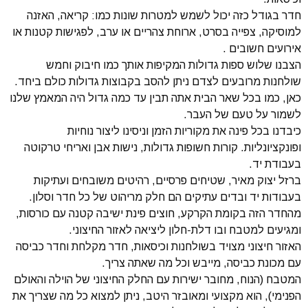
חדר בגודל כזה יכול לשמש למטרות שונות כמו: קריאה, האזנה
למוסיקה, צפייה בסרט, ארוחת צהריים או ערב, לפגישות קטנות או
אירועים חשובים .
הצבנו שלוש ספות גדולות המקיפות אותך כמו חיבוק וחמש
שולחנות מרובעים לצדם ניתן להסב בקבוצות גדולות כולם ביחד.
כאן, כמו בכל שאר הבית אתה תבין עד כמה גדול היה המאמץ שלנו
לשמור על טעם של העבר.
כיבדנו בכל פינה את מקוריות הזמן וניסינו ליצור נוחיות
ופונקציונליות. קורות חשופות גדולות, נישות אבן ואריחי טרקוטה
בעבודת יד.
ברזל יצוק מאיר, שטיחים פרסיים, רהיטים משובחים ועתיקות
בעבודות יד ובדים עתיקים הם חלק מריהוט של כל חדר וסלון.
מהחדר הזה בקומת הקרקע, חוצים פינת ישיבה קטנה עם כורסות,
ומגיעים למטבח ובו דלת-חלון ליציאה לאזור החיצוני.
האזור חיצוני מצויד בשולחנות וכיסאות, חדר מקלחת וחדר כביסה
עם מכונת כביסה, מייבש וכל מה שאתה צריך.
המטבח (הנוח, מחובר ישירות עם החלק החיצוני של הוילה והאולם
הפנימי), הוא מקצועי ומאובזר היטב, ניתן למצוא כל מה שצריך את