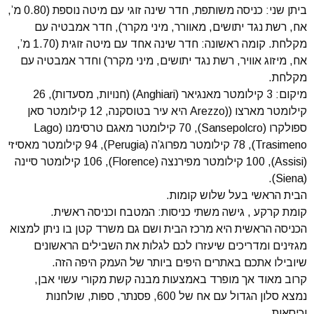
ביתן שני: כניסה משותפת, חדר שינה זוגי עם מיטה נוספת (0.80 מ’,
אח, רשת נגד יתושים, מאוורר, מיני מקרר), חדר אמבטיה עם
מקלחת. קומה ראשונה: חדר שינה אחד עם מיטה זוגית (1.70 מ’,
אח, מיזוג אוויר, רשת נגד יתושים, מיני מקרר) וחדר אמבטיה עם
מקלחת.
מיקום: 3 קילומטר מאנגיאר (Anghiari) (חנויות, מסעדות), 26
קילומטר מארצו ((Arezzo היא עיר בטוסקנה, 12 קילומטר סאן
ספולקרו (Sansepolcro), 70 קילומטר מאגם טרסימנו (Lago
Trasimeno), 78 קילומטר מפרוג’ה (Perugia), 94 קילומטר מאסיזי
(Assisi), 100 קילומטר מפירנצה (Florence), 106 קילומטר סיינה
(Siena).
הבית הראשי בעל שלוש קומות.
קומת קרקע , גישה משתי כניסות: המטבח וכניסה ראשית.
הכניסה הראשית היא מרכז הבית ושם גם משרד קטן בו ניתן למצוא
מגזינים ומדריכים שיעזרו לכם לגלות את השבילים הראשונים
שיובילו אתכם באתרים היפים ביותר של העמק היפה הזה.
קרוב מאוד אך מופרד באמצעות מבנה קשת מקורי עשוי אבן,
נמצא סלון הגדול עם אח של 600, פסנתר, ספות, שולחנות
וכיסאות.