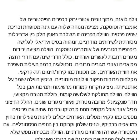
וילה לואנה, מתוך נופים עטורי ירוק בכפרים הפיסטוריים של
אומבריה וטוסקנה, מציעה מנוחה שלווה עם גינה מטופחת ובריכת
שחיה פרטית. הווילה הפרינה זו משלבת באופן חלק בין אדריכלות
מסורתית לשירותים מודרניים, ומהווה בסיס אידיאלי לגלישה
ביפהפיות הטבעית של אומבריה וטוסקנה. הווילה מציעה ירידות
מגורים רחבות לעשרים אורחים, כולל חדרי שינה עם חדרי רחצה
מפוארים ואזורי מגורים מרובים. טכנולוגיה ברמה העילית משפרת
את חוויית האורחים, עם תכונות כמו קירור/חימום תת-קרקעי,
מקלחות מרובות תפקוד ווילונות מוטוריים. שיפוץ הווילה שומר על
אותנטיותה, מציג תקרות קמורות מרשימות ותמיכות אבן בכל
הווילה. הווילה מחולקת לשלושה קומות, כוללת מטבח מקצועי,
חדר פונקציונלי מרובה מטרות, ואזורי מגורים שונים. החלל החיצוני
מכיל אזור אוכל מקסים תחת פורטיקו ובריכת שחיה עם פריטים
נוספים כמו ג’קוזי ומפלים. האורחים יכולים ליהנות מפעילויות בחוץ
כמו אפיה ברביקיו, טניס שולחן וקרוקט בין הנופים הפסטורליים. עם
היסטוריה עשירה ושירותים מודרניים, הווילה מבטיחה נופש שלא
ישכח לאלו המחפשים רוגע וגלישה בטבע האיטלקי.