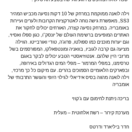
וילה לואנה ממוקמת במרחק של 10 דקות נסיעה מכביש המהיר
SS3, מאפשרת גישה נוחה לאטרקציות הקרובות ולערים ועיירות
באומבריה. במרחק נסיעה קצרה, האורחים יכולים לחקור את
האתרים המופיעים ברשימת העולם של יונסק”ו, כגון ספלו ואסיזי,
וגם יערות מוכנים כמו ספולטו, פרוג’ה, טודי ואורבייטו. הווילה
מציעה גם קרבה לגוביו, בוואניה ומונטפאלקו, המפורסמים בשל
מרזבי היין שלהם. אנטוזיאסטיי הטבע יכולים לבקר באגם
טרסימנו, במפלי המרמור – מפלי המים הגדולים באירופה,
ובפארקים הלאומיים הסמוכים בהרים. עם מיקום כל כך מרכזי,
וילה לואנה מהווה בסיס אידיאלי לגילוי היופי והעושר התרבותי של
אומבריה
בריכה ניתנת לחימום עם ג’קוזי
מערכת קירור – רשת אלחוטית – מעלית
חדר ביליארד ודרטס