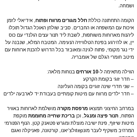
ושמחה.
הקומה התחתונה כוללת
חלל מגורים מרווח ופתוח
, אידיאלי לזמן
איכות עם המשפחה או החברים. סביב שולחן האוכל הגדול תוכלו
ליהנות מארוחות משותפות, לשבת ליד תנור עצים הולנדי עם כוס
יין, או להירגע בפינת הטלוויזיה הנעימה. המטבח המלא, שנבנה על
ידי נגר מקומי, פתוח לגינה ומאובזר בכל הדרוש להכנת ארוחות עם
מיטב חומרי הגלם של אומבריה.
הווילה מתאימה ל-
10 אורחים
בנוחות מלאה:
– חדר זוגי בקומת הקרקע
– שני חדרי שינה זוגיים בקומה העליונה
– חדר ילדים מרווח עם מיטות קומתיים בעבודת יד לארבעה ילדים
במרחב החיצוני תמצאו
מרפסת מקורה
מושלמת לארוחות באוויר
הפתוח,
תנור פיצה ומנגל
, וכן
בריכת שחייה מחוממת
מוקפת
מיטות שיזוף, פינת ישיבה מוצלת ומגרש פטאנק קטן. הנוף הפנורמי
המרהיב משקיף לעבר מונtepולצ’יאנו, קורטונה, פאניקלה ואגם