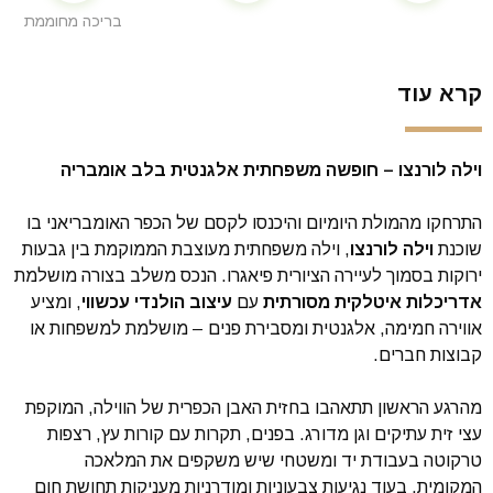
בריכה מחוממת
קרא עוד
וילה לורנצו – חופשה משפחתית אלגנטית בלב אומבריה
התרחקו מהמולת היומיום והיכנסו לקסם של הכפר האומבריאני בו
שוכנת
וילה לורנצו
, וילה משפחתית מעוצבת הממוקמת בין גבעות
ירוקות בסמוך לעיירה הציורית פיאגרו. הנכס משלב בצורה מושלמת
אדריכלות איטלקית מסורתית
עם
עיצוב הולנדי עכשווי
, ומציע
אווירה חמימה, אלגנטית ומסבירת פנים – מושלמת למשפחות או
קבוצות חברים.
מהרגע הראשון תתאהבו בחזית האבן הכפרית של הווילה, המוקפת
עצי זית עתיקים וגן מדורג. בפנים, תקרות עם קורות עץ, רצפות
טרקוטה בעבודת יד ומשטחי שיש משקפים את המלאכה
המקומית, בעוד נגיעות צבעוניות ומודרניות מעניקות תחושת חום