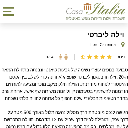
וילה ליברטי
Loro Ciufenna
דירוג
8-14
טבועה בנופים עוצרי נשימה של גבעות קיאנטי ונבנתה בתחילת המאה
ה-20, וילה זו בסגנון ליברטי שופצהלאחרונה כדי לשלב בין הקסם
ההיסטורי לנוחות מודרנית. הווילה חלק מיקב מוכר ומציעה לאורחים
הזדמנות להשתתף בטעימות יין וליהנות משירות שף אישי. ארוחת ערב
בחדר הטעימות הבלעדי שלנו תהפוך כל ארוחה לחוויה בלתי נשכחת.
הגישה לנכס מובטחת דרך מסלול נהיגה תלול באורך 500 מטר על
דרך עפר, ומובילה לבית דרך שביל עם 12 מדרגות. הווילה מתפרשת
על שני מפלסים: בקומה הראשונה נמצאת סלון גדול עם קמין נראה