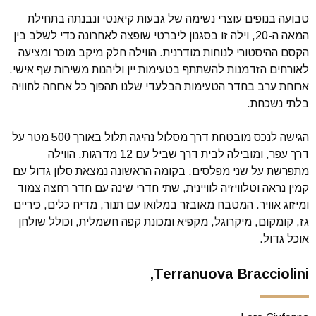
טבועה בנופים עוצרי נשימה של גבעות קיאנטי ונבנתה בתחילת
המאה ה-20, וילה זו בסגנון ליברטי שופצה לאחרונה כדי לשלב בין
הקסם ההיסטורי לנוחות מודרנית. הווילה חלק מיקב מוכר ומציעה
לאורחים הזדמנות להשתתף בטעימות יין וליהנות משירות שף אישי.
ארוחת ערב בחדר הטעימות הבלעדי שלנו תהפוך כל ארוחה לחוויה
בלתי נשכחת.
הגישה לנכס מובטחת דרך מסלול נהיגה תלול באורך 500 מטר על
דרך עפר, ומובילה לבית דרך שביל עם 12 מדרגות. הווילה
מתפרשת על שני מפלסים: בקומה הראשונה נמצאת סלון גדול עם
קמין נראה וטלוויזיה לוויינית, שתי חדרי שינה עם חדר רחצה צמוד
ומיזוג אוויר. המטבח מאובזר במלואו עם תנור, מדיח כלים, כיריים
גז, קומקום, מיקרוגל, מקפיא ומכונת קפה חשמלית, וכולל שולחן
אוכל גדול.
Terranuova Bracciolini,