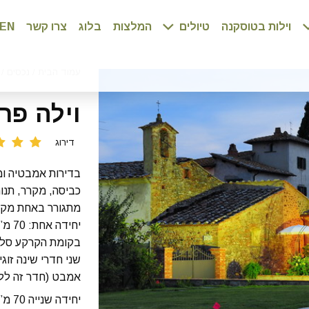
וילות בטוסקנה
טיולים
המלצות
בלוג
צרו קשר
EN
עמוד הבית
/
נכסים
/
וילה פר
דירוג
בדירות אמבטיה ומ
כביסה, מקרר, תנו
מתגורר באחת מקומ
יחידה אחת: 70 מ”ר ומיועדת ל-6 אורחים.
בקומת הקרקע סלון
שני חדרי שינה זוג
אמבט (חדר זה ללא
יחידה שנייה 70 מ”ר ומיועדת ל-6 אורחים.