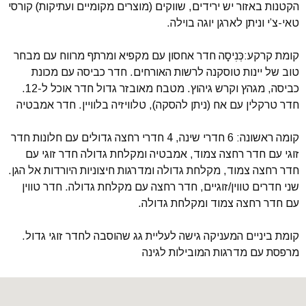
הקטנות באזור יש ירידים, שווקים (מוצרים מקומיים ועתיקות) קורסי
טאי-צ’י וניתן לארגן יוגה בוילה.
קומת קרקע:כְּנִיסָה חדר אחסון עם מקפיא ומרתף מרווח עם מבחר
טוב של יינות טוסקנה לרשות האורחים. חדר כביסה עם מכונת
כביסה, מגהץ וקרש גיהוץ. מטבח מאובזר גדול חדר אוכל ל-12.
חדר טרקלין עם אח (ניתן להסקה), טלוויזיה בלוויין. חדר אמבטיה
קומה ראשונה: 6 חדרי שינה, 4 חדרי רחצה גדולים עם חלונות חדר
זוגי עם חדר רחצה צמוד, אמבטיה ומקלחת גדולה חדר זוגי עם
חדר רחצה צמוד, מקלחת גדולה ומדרגות חיצוניות היורדות אל הגן.
שני חדרים טווין/זוגיים, חדר רחצה עם מקלחת גדולה. חדר טווין
עם חדר רחצה צמוד ומקלחת גדולה.
קומת ביניים המעניקה גישה לעליית גג שהוסבה לחדר זוגי גדול.
מרפסת עם מדרגות המובילות לגינה