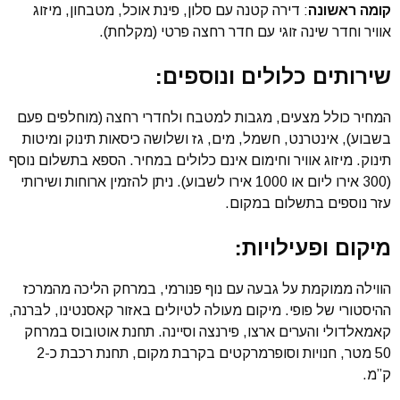
קומה ראשונה
: דירה קטנה עם סלון, פינת אוכל, מטבחון, מיזוג
אוויר וחדר שינה זוגי עם חדר רחצה פרטי (מקלחת).
שירותים כלולים ונוספים:
המחיר כולל מצעים, מגבות למטבח ולחדרי רחצה (מוחלפים פעם
בשבוע), אינטרנט, חשמל, מים, גז ושלושה כיסאות תינוק ומיטות
תינוק. מיזוג אוויר וחימום אינם כלולים במחיר. הספא בתשלום נוסף
(300 אירו ליום או 1000 אירו לשבוע). ניתן להזמין ארוחות ושירותי
עזר נוספים בתשלום במקום.
מיקום ופעילויות:
הווילה ממוקמת על גבעה עם נוף פנורמי, במרחק הליכה מהמרכז
ההיסטורי של פופי. מיקום מעולה לטיולים באזור קאסנטינו, לבּרנה,
קאמאלדולי והערים ארצו, פירנצה וסיינה. תחנת אוטובוס במרחק
50 מטר, חנויות וסופרמרקטים בקרבת מקום, תחנת רכבת כ-2
ק”מ.