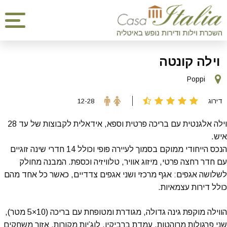
וילה קונטה
Poppi
דירוג
12-28
וילה אלגנטית עם בריכה פרטית וספא, אידאלית לקבוצות של עד 28
איש.
הנכס הייחודי ממוקם בסמוך לעיירה פופי וכולל 14 חדרי שינה זוגיים
עם חדר רחצה פרטי, מיזוג אוויר, טלוויזיה וכספת. המבנה מחולק
לשלושה אגפים: אגף מרכזי ושני אגפים צדדיים, כאשר כל אחד מהם
כולל דירות עצמאיות.
הווילה מוקפת גינה גדולה, מגודרת ומטופחת עם בריכה (10×5 מטר),
שני פרגולות מרוהטות, עמדת ברביקיו, לוג’יות מקורות, אזור משחקים