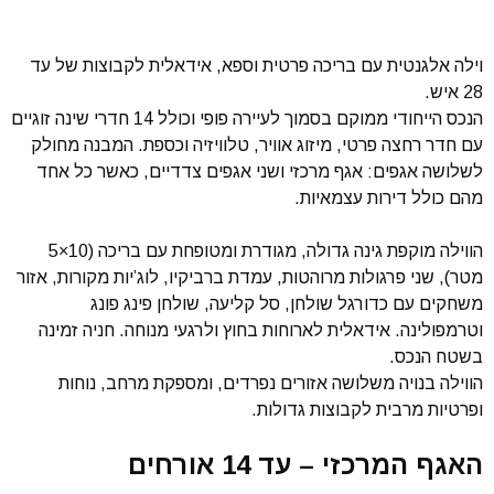
וילה אלגנטית עם בריכה פרטית וספא, אידאלית לקבוצות של עד
28 איש.
הנכס הייחודי ממוקם בסמוך לעיירה פופי וכולל 14 חדרי שינה זוגיים
עם חדר רחצה פרטי, מיזוג אוויר, טלוויזיה וכספת. המבנה מחולק
לשלושה אגפים: אגף מרכזי ושני אגפים צדדיים, כאשר כל אחד
מהם כולל דירות עצמאיות.
הווילה מוקפת גינה גדולה, מגודרת ומטופחת עם בריכה (10×5
מטר), שני פרגולות מרוהטות, עמדת ברביקיו, לוג’יות מקורות, אזור
משחקים עם כדורגל שולחן, סל קליעה, שולחן פינג פונג
וטרמפולינה. אידאלית לארוחות בחוץ ולרגעי מנוחה. חניה זמינה
בשטח הנכס.
הווילה בנויה משלושה אזורים נפרדים, ומספקת מרחב, נוחות
ופרטיות מרבית לקבוצות גדולות.
האגף המרכזי – עד 14 אורחים