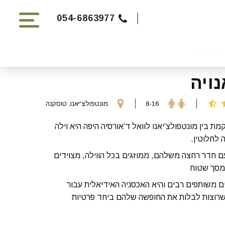
054-6863977
וילנ פיאנויה
נויה
8-16
מונטפולצ'יאנו, טוסקנה
מת בין מונטפולצ’יאנו לוואל ד’אורסיה היפה היא וילה
 לחלוטין.
עם חדר רחצה משלהם, ממוזגים בכל הווילה, מצוידים
 מסך שטוח
ים משותפים רבים והיא האכסניה האידיאלית עבור
רוצות לבלות את החופשה שלהם ביחד פרטיות