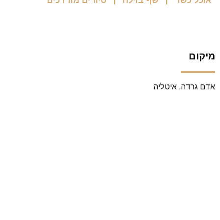
אוכל כשר
שף בוילה
סיורים מודרכים
מיקום
אדם גרדה, איטליה