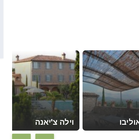
וליבו
וילה צ'יאנה
קראו עוד