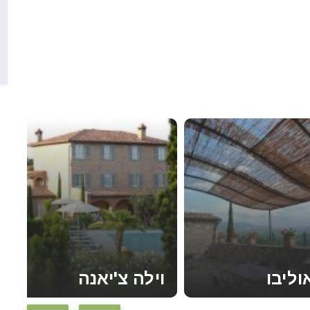
וליבו
וילה צ'יאנה
קראו עוד