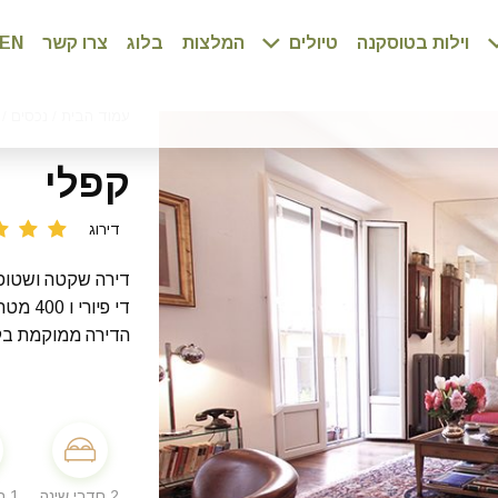
וילות בטוסקנה
טיולים
המלצות
בלוג
צרו קשר
EN
עמוד הבית
/
נכסים
/
קפלי
דירוג
דירה שקטה ושטופ
די פיורי ו 400 מטר מפיאצה נבונה.
הדירה ממוקמת בק
2 חדרי שינה
1 חדרי רחצה