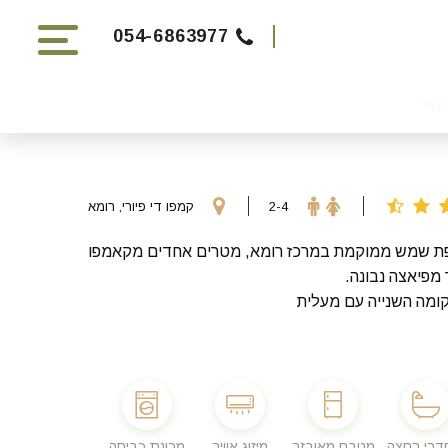
054-6863977
קפלי
2-4
קמפו די פיורי, רומא
ת שמש ממוקמת במרכז רומא, מטרים אחדים מקאמפו
ומה השנייה עם מעלית
מטבח מאובזר
מיזוג אוויר
מכונת כביסה