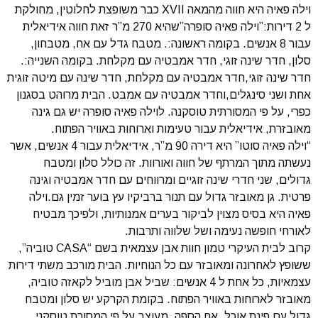
וילה פאיה היא חווה מהמאה XVII כבר משופצת לחלוטין, מחולקת
ל 2 דירות:”וילה פאיה סופרה”שהיא 270 מ”ר זאת חווה אידיאלית
עבור 8 אנשים. בקומה ראשונה:. מטבח גדל עם אח, מטבחון,
סלון, חדר שינה זוגי, חדר אמבטיה עם מקלחת. בקומה השנייה:.
חדר שינה זוגי,חדר אמבטיה עם מקלחת, חדר שינה עם מיטה זוגית
אחת ושני סינגלים,וחדר אמבטיה עם אמבט. הבית מרוהט בסגנון
כפרי, על פי המסורתית טוסקנה. לוילה פאיה סופרה יש גם גינה
מאובזרת, אידיאלית עבור טעימות וארוחות באוויר הפתוח.
“וילה פאיה סוטו” היא דירה 90 מ”ר, אידיאלית עבור 4 אנשים, אשר
נעשתה מתוך המרתף של חווה ואורוות. זה כולל סלון ומטבח
גדולים, שני חדרי שינה זוגיים ומרווחים עם חדר אמבטיה וגינה
פרטית. גן מאובזר גדול עם תנור ברביקיו עץ בוער זמין גם.וילה
פאיה היא בסיס מצוין לביקור בערים אמנותיות, ולפיכך מבטיח
לאורחי חופשה נעימה ושל שלווה ותרבות.
קרוב לבית העיקרי טמון חוות אבן עצמאית בשם “CASA טוביה”,
ששופץ לאחרונה ומאובזר עם כל הנוחיות. הבית מורכב משתי דירות
עצמאיות, כל אחת ל 4 אנשים: שביל אבן מוביל לקאזה טוביה,
מאובזר לארוחות באוויר הפתוח. בקומת הקרקע יש סלון ומטבח
גדול עם פינת אוכל, אח הספה, מעוצב על פי המסורת טוסקני