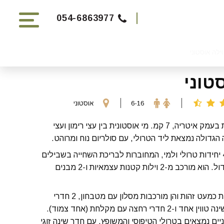
054-6863977
וילה אוסטוני
טוני
6-16
אוסטוני
וילה יפה הממוקמת בעמק איטריה, 7 קמ. מי אוסטונית בין עצי רימון ועצי
 הגדולה נמצאת ליד הטרולי, עם סולריום נוח ומרוהט.
הוילה מורכבת מ-4 יחידות טרולי ולמי, המחוברות לבריכת השחייה בשבילים
החוצים את הגן הגדול. הוא מורכב מ-2 וילות קטנות עצמאיות ו-2 מבנים
שתי הווילות הקטנות כמעט זהות והן מורכבות מסלון עם מטבחון, 2 חדרי
שינה זוגיים, חדר שינה טווין אחד ו-2 חדרי רחצה עם מקלחת (אחד צמוד).
יים נמצאים בטרולי הטיפוסי והמשופץ, עם חדר שינה זוגי